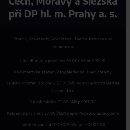
Čech, Moravy a Slezska
při DP hl. m. Prahy a. s.
Proudly powered by WordPress
|
Theme:
Newsbes
by
Themeansar
.
Home
Benefity pro členy ZO OS ČMS při DPP, PS
Dokumenty ke stažení
Fotogalerie
Kdo jsme
Kontakty
Nabídka pojištění pro členy ZO OSČMS od společnosti MetLife
Europe d.a.c
O nás
Přihláška ZO OS ČMS při DPP, PS
Rekreace pro členy ZO OS ČMS
Sample Page
Spolupracujeme
Telefonování od ZO OS CMS
Vedení ZO OS ČMS