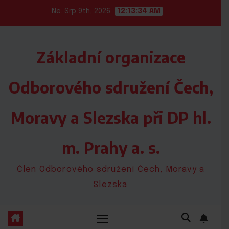
Skip
Ne. Srp 9th, 2026
12:13:34 AM
to
content
Základní organizace
Odborového sdružení Čech,
Moravy a Slezska při DP hl.
m. Prahy a. s.
Člen Odborového sdružení Čech, Moravy a
Slezska