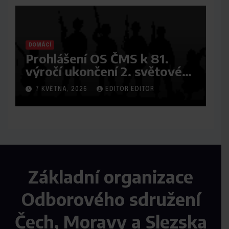
DOMÁCÍ
Prohlášení OS ČMS k 81.
výročí ukončení 2. světové
války a osvobození
7 KVĚTNA, 2026
EDITOR EDITOR
Československa od
nacistické okupace
Základní organizace
Odborového sdružení
Čech, Moravy a Slezska