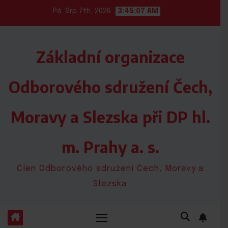
Skip
Pá. Srp 7th, 2026
3:45:08 AM
to
content
Základní organizace
Odborového sdružení Čech,
Moravy a Slezska při DP hl.
m. Prahy a. s.
Člen Odborového sdružení Čech, Moravy a
Slezska