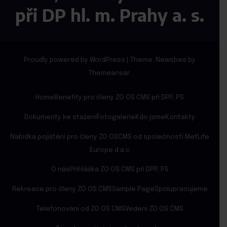
při DP hl. m. Prahy a. s.
Proudly powered by WordPress
|
Theme:
Newsbes
by
Themeansar
.
Home
Benefity pro členy ZO OS ČMS při DPP, PS
Dokumenty ke stažení
Fotogalerie
Kdo jsme
Kontakty
Nabídka pojištění pro členy ZO OSČMS od společnosti MetLife
Europe d.a.c
O nás
Přihláška ZO OS ČMS při DPP, PS
Rekreace pro členy ZO OS ČMS
Sample Page
Spolupracujeme
Telefonování od ZO OS CMS
Vedení ZO OS ČMS