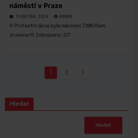
náměstí v Praze
11 KVĚTNA, 2024
ADMIN
!!! Protestní akce byla nakonec ČMKOSem
zrušena !!!! Zobrazeno: 227
Stránkování
1
2
příspěvků
Hledat
Hledat