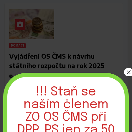
DOMÁCÍ
Vyjádření OS ČMS k návrhu
státního rozpočtu na rok 2025
×
27 ŘÍJNA, 2024
ADMIN
Zobrazeno: 73
!!! Staň se
naším členem
ZO OS ČMS při
DPP, PS jen za 50
DOMÁCÍ