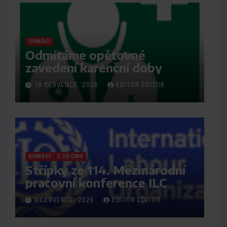
DOMÁCÍ
Odmítáme opětovné
zavedení karenční doby
19 ČERVENCE, 2026
EDITOR EDITOR
DOMÁCÍ
Z OS ČMS
Střípky ze 114. Mezinárodní
pracovní konference ILC
1 ČERVENCE, 2026
EDITOR EDITOR