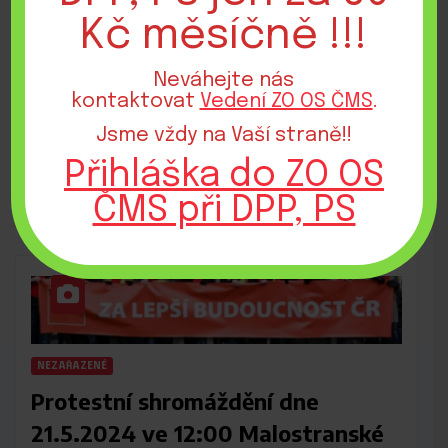
Odmítáme zúžení výběru
Kč měsíčně !!!
náročných profesí pro předčasný
Neváhejte nás
odchod do starobního důchodu!
kontaktovat
Vedení ZO OS ČMS
.
19 ŘÍJNA, 2024
ADMIN
Jsme vždy na Vaší straně!!
Zobrazeno: 47
Přihláška do ZO OS
ČMS při DPP, PS
NEZAŘAZENÉ
Protestní shromáždění dne
21.5.2024 ve 12:00 Malostranské